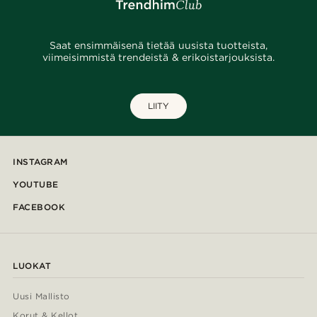
Saat ensimmäisenä tietää uusista tuotteista,
viimeisimmistä trendeistä & erikoistarjouksista.
LIITY
INSTAGRAM
YOUTUBE
FACEBOOK
LUOKAT
Uusi Mallisto
Korut & Kellot