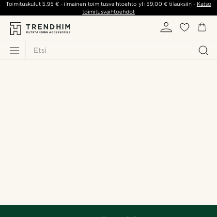
Toimituskulut
5,95 €
- ilmainen toimitusvaihtoehto yli
59,00 €
tilauksiin -
Katso
toimitusvaihtoehdot
Etsi