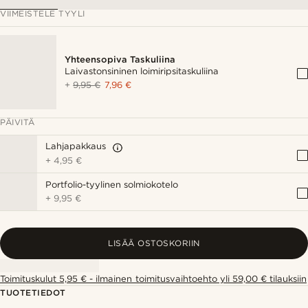
VIIMEISTELE TYYLI
Yhteensopiva Taskuliina
Laivastonsininen loimiripsitaskuliina
+
9,95 €
7,96 €
PÄIVITÄ
Lahjapakkaus
+
4,95 €
Portfolio-tyylinen solmiokotelo
+
9,95 €
LISÄÄ OSTOSKORIIN
Toimituskulut 5,95 € - ilmainen toimitusvaihtoehto yli 59,00 € tilauksiin
TUOTETIEDOT