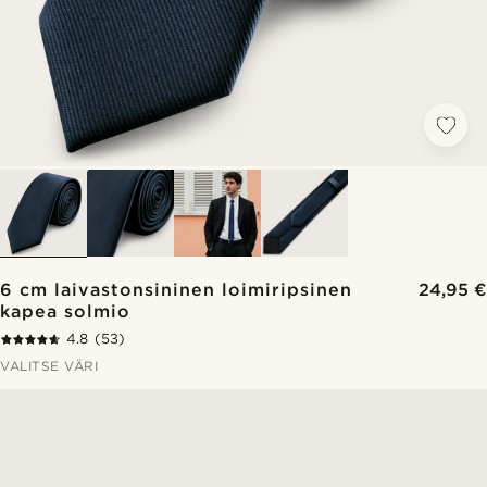
6 cm laivastonsininen loimiripsinen
24,95 €
kapea solmio
4.8
(53)
VALITSE VÄRI