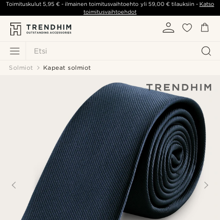
Toimituskulut
5,95 €
- ilmainen toimitusvaihtoehto yli
59,00 €
tilauksiin -
Katso
toimitusvaihtoehdot
Etsi
Solmiot
Kapeat solmiot