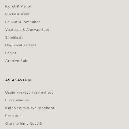
Korut & Kellot
Pukuasusteet
Laukut & lompakot
Vaatteet & Alusvaatteet
Silmälasit
Hygieniatuotteet
Lahjat
Archive Sale
ASIAKASTUKI
Usein kysytyt kysymykset
Luo palautus
Katso toimitusvaihtoehdot
Peruutus
Ota meihin yhteyttä